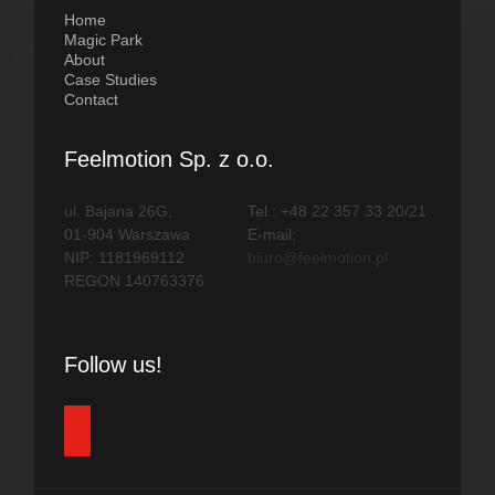
Home
Magic Park
About
Case Studies
Contact
Feelmotion Sp. z o.o.
ul. Bajana 26G,
Tel.: +48 22 357 33 20/21
01-904 Warszawa
E-mail:
NIP: 1181969112
biuro@feelmotion.pl
REGON 140763376
Follow us!